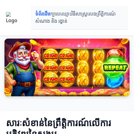
ទំព័រដើម
ក្បាលឈ្មោះ
វិធីសាស្រ្តលេង
ព្រឹត្តិការណ៍
សំណាង និង រង្វាន់
សារៈសំខាន់នៃព្រឹត្តិការណ៍លើការ
អភិវឌ្ឍនៃសង្គម