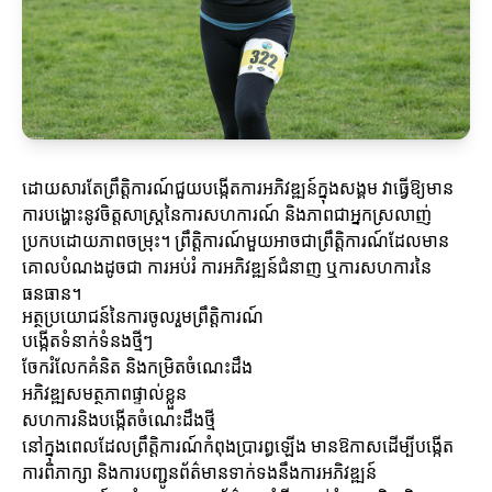
ដោយសារតែព្រឹត្តិការណ៍ជួយបង្កើតការអភិវឌ្ឍន៍ក្នុងសង្គម វាធ្វើឱ្យមាន
ការបង្ហោះនូវចិត្តសាស្ត្រនៃការសហការណ៍ និងភាពជាអ្នកស្រលាញ់
ប្រកបដោយភាពចម្រុះ។ ព្រឹត្តិការណ៍មួយអាចជាព្រឹត្តិការណ៍ដែលមាន
គោលបំណងដូចជា ការអប់រំ ការអភិវឌ្ឍន៍ជំនាញ ឬការសហការនៃ
ធនធាន។
អត្ថប្រយោជន៍នៃការចូលរួមព្រឹត្តិការណ៍
បង្កើតទំនាក់ទំនងថ្មីៗ
ចែករំលែកគំនិត និងកម្រិតចំណេះដឹង
អភិវឌ្ឍសមត្ថភាពផ្ទាល់ខ្លួន
សហការនិងបង្កើតចំណេះដឹងថ្មី
នៅក្នុងពេលដែលព្រឹត្តិការណ៍កំពុងប្រារព្ធឡើង មានឱកាសដើម្បីបង្កើត
ការពិភាក្សា និងការបញ្ជូនព័ត៌មានទាក់ទងនឹងការអភិវឌ្ឍន៍