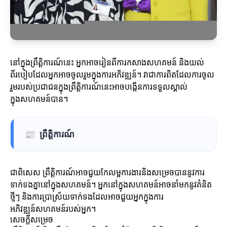
នៅក្នុងព្រឹត្តិការណ៍នេះ អ្នកអាចរៀនពីការកសាងសហគមន៍ និងយល់
ពីរបៀបដែលអ្នកអាចចូលរួមក្នុងការអភិវឌ្ឍន៍។ វាជាការពិតដែលការចូល
រួមរបស់ប្រជាជនក្នុងព្រឹត្តិការណ៍នេះអាចបង្កើនការទទួលស្គាល់
ក្នុងសហគមន៍បាន។
📰
ព្រឹត្តិការណ៍
ជាពិសេស ព្រឹត្តិការណ៍អាចជួយកែលម្អការងារនិងសម្រេចបាននូវការ
ទាក់ទងគ្នានៅក្នុងសហគមន៍។ អ្នកនៅក្នុងសហគមន៍អាចនាំមកនូវគំនិត
ថ្មីៗ និងការប្រាស្រ័យទាក់ទងដែលអាចជួយអ្នកក្នុងការ
អភិវឌ្ឍន៍សហគមន៍របស់អ្នក។
សេចក្តីសម្រេច