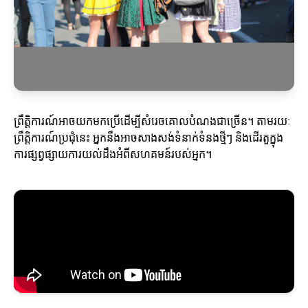
ព្រឹត្តិការណ៍អាចយកមកប្រើដើម្បីសំរេចគោលបំណងជាច្រើន។ តាមរយៈ
ព្រឹត្តិការណ៍ប្រជុំនេះ អ្នកនឹងអាចសាងសង់ទំនាក់ទំនងថ្មីៗ និងដើរតួក្នុង
ការផ្សព្វផ្សាយការយល់ដឹងអំពីសហគមន៍របស់អ្នក។