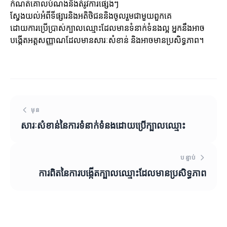
កំណត់គោលបំណងនិងតំរូវការផ្សេងៗ
ស្វែងយល់អំពីទីផ្សារនិងអតិថិជននិងចូលរួមជាមួយពួកគេ
ដោយការប្រើប្រាស់ក្បាលឈ្មោះដែលមានទំនាក់ទំនងល្អ អ្នកនឹងអាច
បង្កើតអត្តសញ្ញាណដែលមានសារៈសំខាន់ និងអាចមានប្រសិទ្ធភាព។
មុន
សារៈសំខាន់នៃការទំនាក់ទំនងដោយប្រើក្បាលឈ្មោះ
បន្ទាប់
ការពិតនៃការបង្កើតក្បាលឈ្មោះដែលមានប្រសិទ្ធភាព