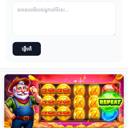
ផ្ញើមតិ