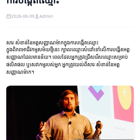
2026-06-09
Admin
សារៈសំខាន់នៃអត្តសញ្ញាណម៉ាកក្នុងការបង្កើតឈ្មោះ
ក្នុងពិភពអាជីវកម្មសម័យថ្មីនេះ ក្បាលឈ្មោះសំដៅទៅលើការបង្កើតអត្ត
សញ្ញាណដែលមានន័យ។ ពេលដែលអ្នកត្រូវជ្រើសរើសឈ្មោះសម្រាប់
ផលិតផល ឬសេវាកម្មរបស់អ្នក អ្នកត្រូវយល់ពីសារៈសំខាន់នៃអត្ត
សញ្ញាណម៉ាក។