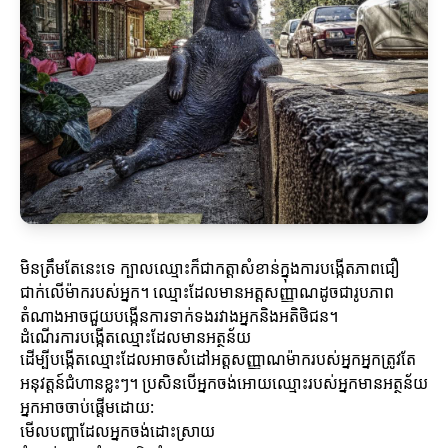
មិនត្រឹមតែនេះទេ ក្បាលឈ្មោះក៏ជាកត្តាសំខាន់ក្នុងការបង្កើតភាពជឿ
ជាក់លើម៉ាករបស់អ្នក។ ឈ្មោះដែលមានអត្តសញ្ញាណដូចជារូបភាព
តំណាងអាចជួយបង្កើនការទាក់ទងរវាងអ្នកនិងអតិថិជន។
ដំណើរការបង្កើតឈ្មោះដែលមានអត្ថន័យ
ដើម្បីបង្កើតឈ្មោះដែលអាចសំដៅអត្តសញ្ញាណម៉ាករបស់អ្នកអ្នកត្រូវតែ
អនុវត្តន៍ជំហានខ្លះៗ។ ប្រសិនបើអ្នកចង់អោយឈ្មោះរបស់អ្នកមានអត្ថន័យ
អ្នកអាចចាប់ផ្តើមដោយ:
មើលបញ្ហាដែលអ្នកចង់ដោះស្រាយ