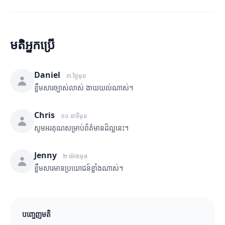
មតិអ្នកប្រើ
Daniel
៣ ថ្ងៃមុន
ខ្លឹមសារច្បាស់លាស់ ងាយយល់ណាស់។
Chris
១០ នាទីមុន
សូមអរគុណសម្រាប់ព័ត៌មានដ៏ល្អនេះ។
Jenny
២ ម៉ោងមុន
ខ្លឹមសារមានប្រយោជន៍ខ្លាំងណាស់។
បញ្ចេញមតិ