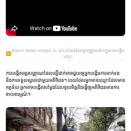
Watch Video related to: សារៈសំខាន់នៃអត្តសញ្ញាណម៉ាកក្នុងការបង្កើត
▶
ឈ្មោះ
ការបង្កើតអត្តសញ្ញាណដែលជឿជាក់អាចជួយឲ្យអ្នកបង្កើនការទាក់ទង
និងការទទួលស្គាល់ជាមួយអតិថិជន។ ពេលដែលអ្នកមានឈ្មោះដែលមាន
អត្ថន័យ អ្នកអាចបង្កើតសម្តែងដែលចូលចិត្តនិងធ្វើឲ្យអតិថិជនមានការ
ចាប់អារម្មណ៍។