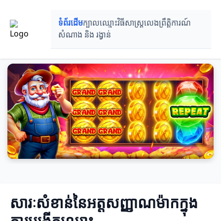
ទំព័រដើម
ក្បាលឈ្មោះ
វិធីសាស្រ្តលេង
ព្រឹត្តិការណ៍
សំណាង និង រង្វាន់
សារៈសំខាន់នៃអត្តសញ្ញាណម៉ាកក្នុង
ការបង្កើតឈ្មោះ