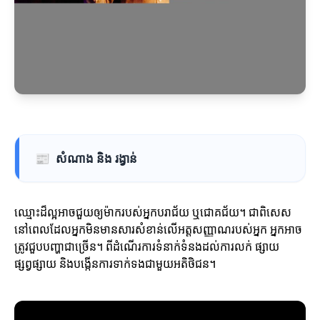
📰
សំណាង និង រង្វាន់
ឈ្មោះដ៏ល្អអាចជួយឲ្យម៉ាករបស់អ្នកបរាជ័យ ឬជោគជ័យ។ ជាពិសេស
នៅពេលដែលអ្នកមិនមានសារសំខាន់លើអត្តសញ្ញាណរបស់អ្នក អ្នកអាច
ត្រូវជួបបញ្ហាជាច្រើន។ ពីដំណើរការទំនាក់ទំនងដល់ការលក់ ផ្សាយ
ផ្សព្វផ្សាយ និងបង្កើនការទាក់ទងជាមួយអតិថិជន។