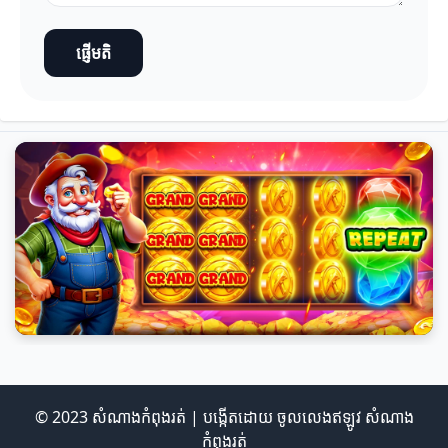
ផ្ញើមតិ
© 2023 សំណាងកំពុងរត់ | បង្កើតដោយ
ចូលលេងឥឡូវ សំណាង
កំពុងរត់