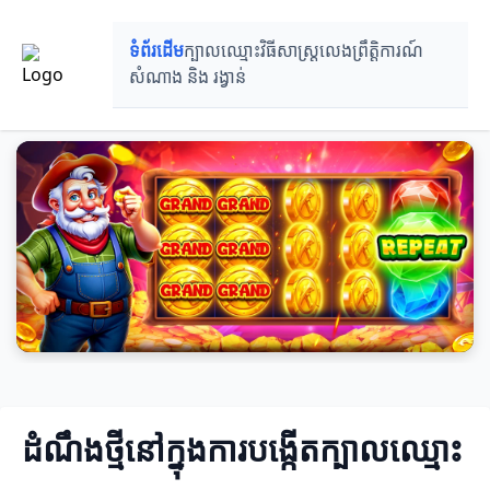
ទំព័រដើម
ក្បាលឈ្មោះ
វិធីសាស្រ្តលេង
ព្រឹត្តិការណ៍
សំណាង និង រង្វាន់
ដំណឹងថ្មីនៅក្នុងការបង្កើតក្បាលឈ្មោះ