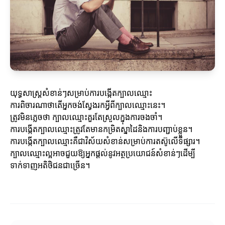
យុទ្ធសាស្ត្រសំខាន់ៗសម្រាប់ការបង្កើតក្បាលឈ្មោះ
ការពិចារណាថាតើអ្នកចង់ស្វែងរកអ្វីពីក្បាលឈ្មោះនេះ។
ត្រូវមិនភ្លេចថា ក្បាលឈ្មោះគួរតែស្រួលក្នុងការចងចាំ។
ការបង្កើតក្បាលឈ្មោះត្រូវតែមានកម្រិតស្នាដៃនិងការបញ្ជាប់ខ្លួន។
ការបង្កើតក្បាលឈ្មោះគឺជា​វិស័យសំខាន់សម្រាប់ការតស៊ូលើទីផ្សារ។
ក្បាលឈ្មោះល្អអាចជួយឱ្យអ្នកផ្តល់នូវអត្ថប្រយោជន៍សំខាន់ៗដើម្បី
ទាក់ទាញអតិថិជនជាច្រើន។