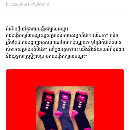
2026-06-14
Admin
ដំណឹងថ្មីនៅក្នុងការបង្កើតក្បាលឈ្មោះ
ការបង្កើតក្បាលឈ្មោះល្អសម្រាប់ម៉ាករបស់អ្នកគឺជាការលំបាក។ វាមិន
ត្រឹមតែជាការបង្ហាញអត្តសញ្ញាណនៃម៉ាកប៉ុណ្ណោះទេ ប៉ុន្តែវាក៏ជាព័ត៌មាន
សំខាន់សម្រាប់អតិថិជន។ នៅក្នុងអត្ថបទនេះ យើងនឹងនិយាយអំពីមុខងារ
និងយុទ្ធសាស្ត្រថ្មីៗសម្រាប់ការបង្កើតក្បាលឈ្មោះ។