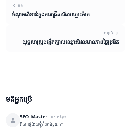
មុន
ចំណុចសំខាន់ក្នុងការជ្រើសរើសឈ្មោះម៉ាក
បន្ទាប់
យុទ្ធសាស្ត្របង្កើតក្បាលឈ្មោះដែលមានភាពច្នៃប្រឌិត
មតិអ្នកប្រើ
SEO_Master
១០ នាទីមុន
ពិតជាអ្វីដែលខ្ញុំកំពុងស្វែងរក។