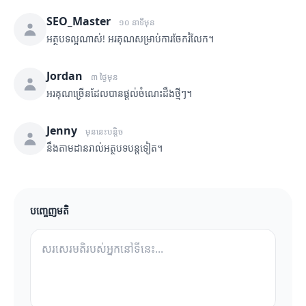
SEO_Master
១០ នាទីមុន
អត្ថបទល្អណាស់! អរគុណសម្រាប់ការចែករំលែក។
Jordan
៣ ថ្ងៃមុន
អរគុណច្រើនដែលបានផ្តល់ចំណេះដឹងថ្មីៗ។
Jenny
មុននេះបន្តិច
នឹងតាមដានរាល់អត្ថបទបន្តទៀត។
បញ្ចេញមតិ