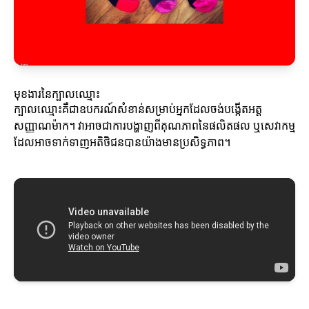
មុខងារនៃក្បាលឈ្មោះ
ក្បាលឈ្មោះគឺជាឧបករណ៍សំខាន់សម្រាប់អ្នកដែលចង់បង្កើតអត្ត
សញ្ញាណម៉ាក។ វាអាចជាការបង្ហាញពីគុណភាពនៃផលិតផល ឬសេវាកម្ម
ដែលអាចទាក់ទាញអតិថិជនបានយ៉ាងមានប្រសិទ្ធភាព។