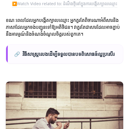
▶
Watch Video related to: ដំណឹងថ្មីនៅក្នុងការបង្កើតក្បាលឈ្មោះ
ខណៈពេលដែលអ្នកបង្កើតក្បាលឈ្មោះ អ្នកគួរតែពិចារណាអំពីសារនិង
ភាសាដែលអ្នកចង់បញ្ជូនទៅឱ្យអតិថិជន។ វាគួរតែជាសារដែលអាចភ្ជាប់
នឹងអារម្មណ៍និងចំណង់ចំណូលចិត្ដរបស់ពួកគេ។
🔗
វិធីសាស្រ្តលេងដើម្បីទទួលបានបទពិសោធន៍ល្អប្រសើរ