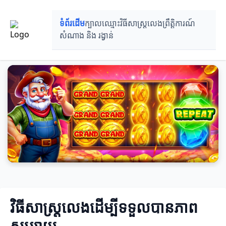
ទំព័រដើម
ក្បាលឈ្មោះ
វិធីសាស្រ្តលេង
ព្រឹត្តិការណ៍
សំណាង និង រង្វាន់
វិធីសាស្រ្តលេងដើម្បីទទួលបានភាព
សប្បាយ