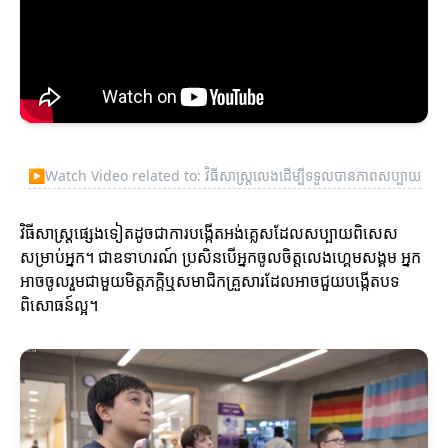
▶
Watch Video related to: វិធីសាស្រ្តលេងដើម្បីទទួលបានភាពសប្បាយ
វិធីសាស្រ្តផ្សេងទៀតដូចជាការបង្កើតអង់គ្លេសដែលសប្បាយពិសេស
សម្រាប់អ្នក។ ជាឧទាហរណ៍ ប្រសិនបើអ្នកចូលចិត្តលេងហ្គេមសង្គម អ្នក
អាចចូលរួមជាមួយមិត្តភក្តិឬសមាជិកគ្រួសារដែលអាចជួយបង្កើតបទ
ពិសោធន៍ល្អ។