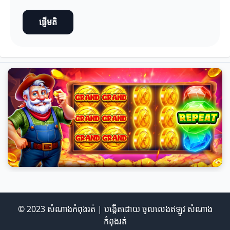
ផ្ញើមតិ
© 2023 សំណាងកំពុងរត់ | បង្កើតដោយ
ចូលលេងឥឡូវ សំណាង
កំពុងរត់