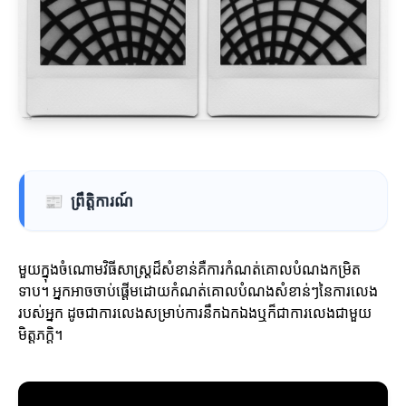
📰
ព្រឹត្តិការណ៍
មួយក្នុងចំណោមវិធីសាស្រ្តដ៏សំខាន់គឺការកំណត់គោលបំណងកម្រិត
ទាប។ អ្នកអាចចាប់ផ្តើមដោយកំណត់គោលបំណងសំខាន់ៗនៃការលេង
របស់អ្នក ដូចជាការលេងសម្រាប់ការនឹកឯកឯងឬក៏ជាការលេងជាមួយ
មិត្តភក្តិ។