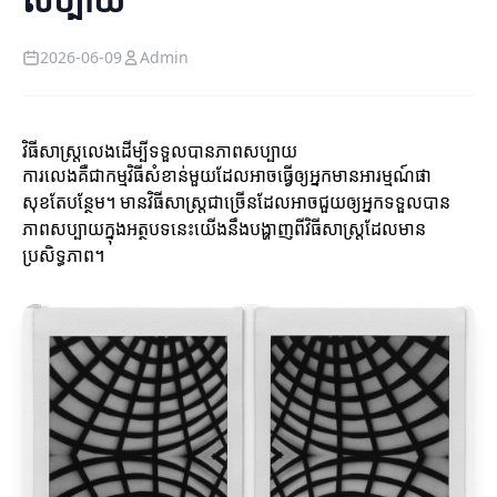
2026-06-09
Admin
វិធីសាស្រ្តលេងដើម្បីទទួលបានភាពសប្បាយ
ការលេងគឺជាកម្មវិធីសំខាន់មួយដែលអាចធ្វើឲ្យអ្នកមានអារម្មណ៍ផា
សុខតែបន្ថែម។ មានវិធីសាស្រ្តជាច្រើនដែលអាចជួយឲ្យអ្នកទទួលបាន
ភាពសប្បាយក្នុងអត្ថបទនេះយើងនឹងបង្ហាញពីវិធីសាស្រ្តដែលមាន
ប្រសិទ្ធភាព។