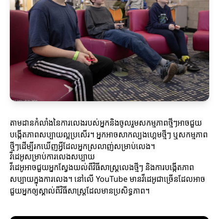
តាមដានកំលាំងនៃការលេងរបស់អ្នកនិងចូលរួមសកម្មភាពថ្មីៗអាចជួយ
បង្កើតភាពសប្បាយល្អប្រសើរ។ អ្នកអាចសាកល្បងហ្គេមថ្មីៗ ឬសកម្មភាព
ថ្មីៗដើម្បីរកឃើញអ្វីដែលអ្នកស្រលាញ់សម្រាប់លេង។
វីដេអូសម្រាប់ការលេងសប្បាយ
វីដេអូអាចជួយអ្នកស្វែងយល់ពីវិធីសាស្រ្តលេងថ្មីៗ និងការបង្កើតភាព
សប្បាយក្នុងការលេង។ នៅលើ YouTube មានវីដេអូជាច្រើនដែលអាច
ជួយអ្នកឲ្យស្គាល់ពីវិធីសាស្រ្តដែលមានប្រសិទ្ធភាព។