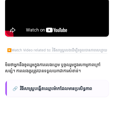
▶
Watch Video related to: វិធីសាស្រ្តលេងដើម្បីទទួលបានភាពសប្បាយ
មិនថាអ្នកនឹងចូលរួមក្នុងការលេងហ្គេម ឬចូលរួមក្នុងសកម្មភាពក្រៅ
សន្សំ។ ការលេងគួរត្រូវបានទទួលយកជាការសំខាន់។
🔗
វិធីសាស្ត្របង្កើតឈ្មោះម៉ាកដែលមានប្រសិទ្ធភាព