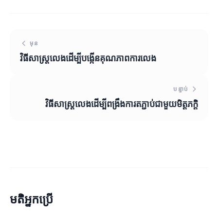
មុន
វិធីសាស្រ្តលេងដើម្បីបង្កើនគុណភាពការលេង
បន្ទាប់
វិធីសាស្រ្តលេងដើម្បីពង្រឹងការតភ្ជាប់ជាមួយមិត្តភក្តិ
មតិអ្នកប្រើ