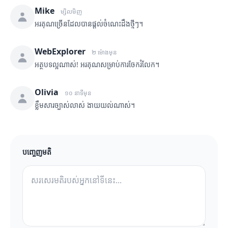
Mike
ម្សិលមិញ
អរគុណច្រើនដែលបានផ្តល់ចំណេះដឹងថ្មីៗ។
WebExplorer
២ ម៉ោងមុន
អត្ថបទល្អណាស់! អរគុណសម្រាប់ការចែករំលែក។
Olivia
១០ នាទីមុន
ខ្លឹមសារច្បាស់លាស់ ងាយយល់ណាស់។
បញ្ចេញមតិ