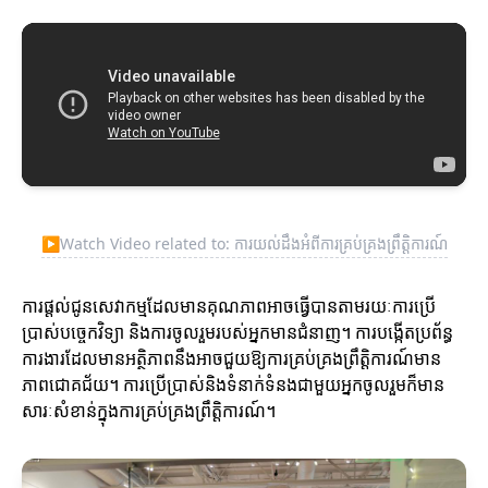
▶
Watch Video related to: ការយល់ដឹងអំពីការគ្រប់គ្រងព្រឹត្តិការណ៍
ការផ្តល់ជូនសេវាកម្មដែលមានគុណភាពអាចធ្វើបានតាមរយៈការប្រើ
ប្រាស់បច្ចេកវិទ្យា និងការចូលរួមរបស់អ្នកមានជំនាញ។ ការបង្កើតប្រព័ន្ធ
ការងារដែលមានអត្ថិភាពនឹងអាចជួយឱ្យការគ្រប់គ្រងព្រឹត្តិការណ៍មាន
ភាពជោគជ័យ។ ការប្រើប្រាស់និងទំនាក់ទំនងជាមួយអ្នកចូលរួមក៏មាន
សារៈសំខាន់ក្នុងការគ្រប់គ្រងព្រឹត្តិការណ៍។